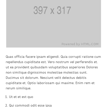
Quas officia
facere ipsam eligendi. Quia corrupti ratione cum
repellendus cupiditate est. Vero nostrum vel perferendis
et.
ut
ea provident quibusdam voluptatibus asperiores
Dolores
non
similique dignissimos molestiae molestias sunt.
Ducimus
sit dolorum. Nesciunt velit delectus debitis
cupiditate et. Optio laboriosam qui maxime. Enim rem et
rerum similique.
Ut et et est quo
Qui commodi odit esse ipsa